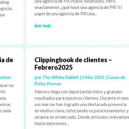
una agencia de PR (Public Relations). Pero,
nding
exactamente, ¿qué hace una agencia de PR? El
egocio.
papel de una agencia de PR Una...
ine
leer más
ia de
Clippingbook de clientes –
Febrero2025
vicios
por
The White Rabbit
|
3 Mar 2025
|
Casos de
Éxito
,
Prensa
acar no
ite
Febrero llega con importantes hitos y grandes
ona,
resultados para nuestros clientes. Durante el mes
nicar,
sus marcas han logrado una destacada presencia
e cada
en medios clave, reforzando su posicionamiento y
alcance en el mercado. Desde artículos relevante
hasta menciones...