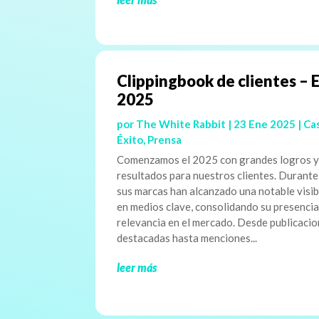
Clippingbook de clientes – 
2025
por
The White Rabbit
|
23 Ene 2025
|
Ca
Éxito
,
Prensa
Comenzamos el 2025 con grandes logros 
resultados para nuestros clientes. Durante
sus marcas han alcanzado una notable visib
en medios clave, consolidando su presencia
relevancia en el mercado. Desde publicaci
destacadas hasta menciones...
leer más