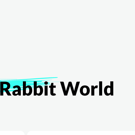
The White Rabbit
Áreas
Proyectos
Testimonio
Rabbit
World