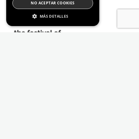
NO ACEPTAR COOKIES
MÁS DETALLES
Estrictamente Necesario
De Rendimiento
Cookies de preferencias
De Funcionalidad
Las cookies estrictamente necesarias permiten
la funcionalidad principal del sitio web, como
el inicio de sesión de usuario y la gestión de
cuentas. El sitio web no se puede utilizar
correctamente sin las cookies estrictamente
necesarias.
Proveedor /
Nombre
Vencimiento
Descripción
Dominio
_GRECAPTCHA
6 meses
Google
Google LLC
reCAPTCHA
www.google.com
sets a
necessary