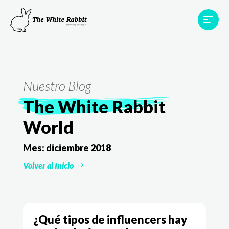
Proyectos
Testimonios
Equipo
TWR World
Nuestro Blog
Contacto
The White Rabbit
World
Mes:
diciembre 2018
Volver al Inicio
¿Qué tipos de influencers hay