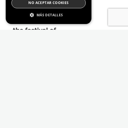
NO ACEPTAR COOKIES
MÁS DETALLES
Estrictamente Necesario
De Rendimiento
Cookies de preferencias
De Funcionalidad
Las cookies estrictamente necesarias permiten
la funcionalidad principal del sitio web, como
el inicio de sesión de usuario y la gestión de
cuentas. El sitio web no se puede utilizar
correctamente sin las cookies estrictamente
necesarias.
Proveedor /
Nombre
Vencimiento
Descripción
Dominio
_GRECAPTCHA
6 meses
Google
Google LLC
reCAPTCHA
www.google.com
sets a
necessary