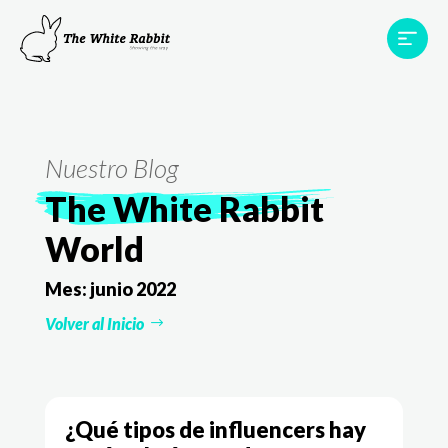
Proyectos
Testimonios
Equipo
TWR World
Nuestro Blog
Contacto
The White Rabbit
World
Mes:
junio 2022
Volver al Inicio
¿Qué tipos de influencers hay