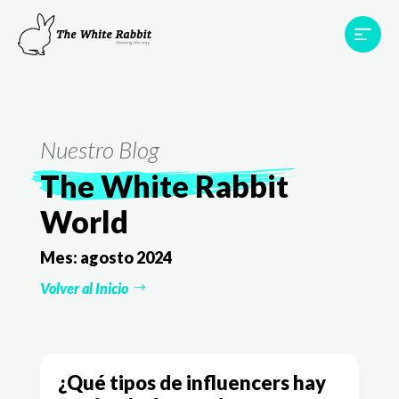
Proyectos
Testimonios
Equipo
TWR World
Nuestro Blog
Contacto
The White Rabbit
World
Mes:
agosto 2024
Volver al Inicio
¿Qué tipos de influencers hay