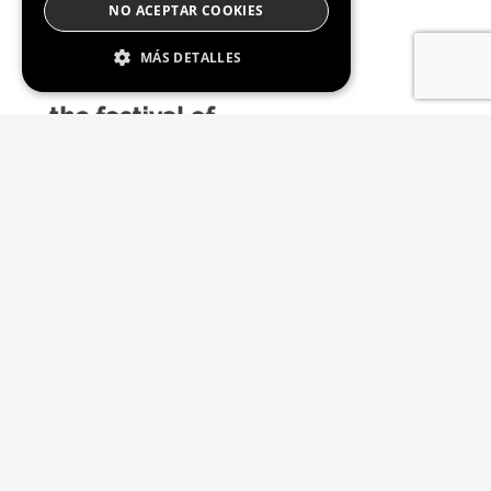
NO ACEPTAR COOKIES
MÁS DETALLES
Estrictamente Necesario
De Rendimiento
Cookies de preferencias
De Funcionalidad
Las cookies estrictamente necesarias permiten
la funcionalidad principal del sitio web, como
el inicio de sesión de usuario y la gestión de
cuentas. El sitio web no se puede utilizar
correctamente sin las cookies estrictamente
necesarias.
Proveedor /
Nombre
Vencimiento
Descripción
Dominio
_GRECAPTCHA
6 meses
Google
Google LLC
reCAPTCHA
www.google.com
sets a
necessary