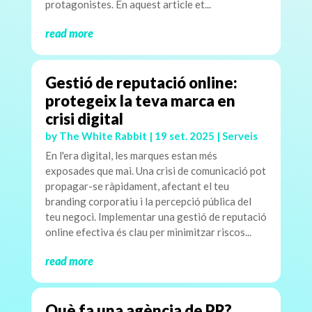
protagonistes. En aquest article et...
read more
Gestió de reputació online:
protegeix la teva marca en
crisi digital
by
The White Rabbit
|
19 set. 2025
|
Serveis
En l'era digital, les marques estan més
exposades que mai. Una crisi de comunicació pot
propagar-se ràpidament, afectant el teu
branding corporatiu i la percepció pública del
teu negoci. Implementar una gestió de reputació
online efectiva és clau per minimitzar riscos...
read more
Què fa una agència de PR?