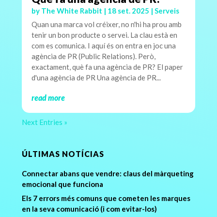
by
The White Rabbit
|
18 set. 2025
|
Serveis
Quan una marca vol créixer, no n'hi ha prou amb
tenir un bon producte o servei. La clau està en
com es comunica. I aquí és on entra en joc una
agència de PR (Public Relations). Però,
exactament, què fa una agència de PR? El paper
d'una agència de PR Una agència de PR...
read more
Next Entries »
ÚLTIMAS NOTÍCIAS
Connectar abans que vendre: claus del màrqueting
emocional que funciona
Els 7 errors més comuns que cometen les marques
en la seva comunicació (i com evitar-los)