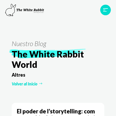
Àrees
Projectes
Testimonis
Equip
Contacte
Nuestro Blog
The White Rabbit
World
Altres
Volver al Inicio
El poder de l’storytelling: com