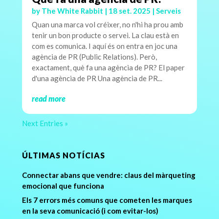
by
The White Rabbit
|
18 set. 2025
|
Serveis
Quan una marca vol créixer, no n'hi ha prou amb
tenir un bon producte o servei. La clau està en
com es comunica. I aquí és on entra en joc una
agència de PR (Public Relations). Però,
exactament, què fa una agència de PR? El paper
d'una agència de PR Una agència de PR...
read more
Next Entries »
ÚLTIMAS NOTÍCIAS
Connectar abans que vendre: claus del màrqueting
emocional que funciona
Els 7 errors més comuns que cometen les marques
en la seva comunicació (i com evitar-los)