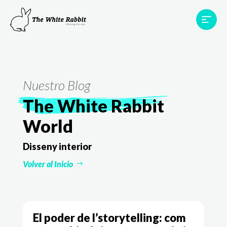
Àrees
Projectes
Testimonis
Equip
Contacte
Nuestro Blog
The White Rabbit
World
Disseny interior
Volver al Inicio
El poder de l’storytelling: com