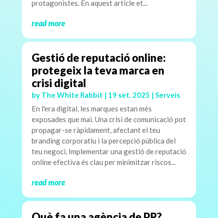
protagonistes. En aquest article et...
read more
Gestió de reputació online:
protegeix la teva marca en
crisi digital
by
The White Rabbit
|
19 set. 2025
|
Serveis
En l'era digital, les marques estan més
exposades que mai. Una crisi de comunicació pot
propagar-se ràpidament, afectant el teu
branding corporatiu i la percepció pública del
teu negoci. Implementar una gestió de reputació
online efectiva és clau per minimitzar riscos...
read more
Què fa una agència de PR?