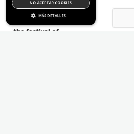
NO ACEPTAR COOKIES
MÁS DETALLES
Estrictamente Necesario
De Rendimiento
Cookies de preferencias
De Funcionalidad
Las cookies estrictamente necesarias permiten
la funcionalidad principal del sitio web, como
el inicio de sesión de usuario y la gestión de
cuentas. El sitio web no se puede utilizar
correctamente sin las cookies estrictamente
necesarias.
Proveedor /
Nombre
Vencimiento
Descripción
Dominio
_GRECAPTCHA
6 meses
Google
Google LLC
reCAPTCHA
www.google.com
sets a
necessary