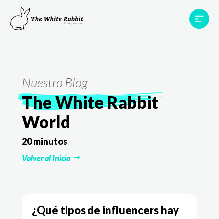
Proyectos
Testimonios
Equipo
TWR World
Nuestro Blog
Contacto
The White Rabbit
World
20 minutos
Volver al Inicio
¿Qué tipos de influencers hay