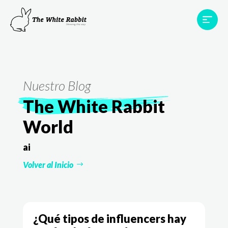
Proyectos
Testimonios
Equipo
TWR World
Nuestro Blog
Contacto
The White Rabbit
World
ai
Volver al Inicio
¿Qué tipos de influencers hay