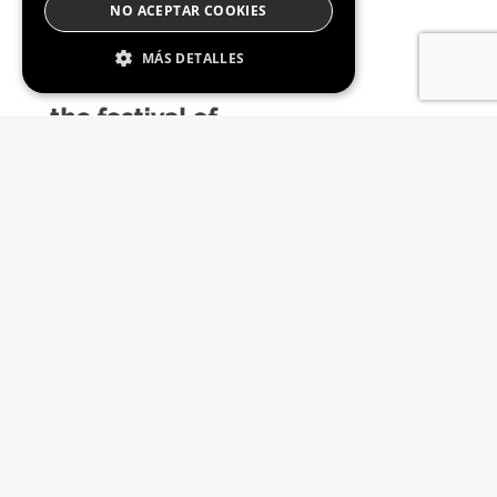
NO ACEPTAR COOKIES
MÁS DETALLES
Estrictamente Necesario
De Rendimiento
Cookies de preferencias
De Funcionalidad
Las cookies estrictamente necesarias permiten
la funcionalidad principal del sitio web, como
el inicio de sesión de usuario y la gestión de
cuentas. El sitio web no se puede utilizar
correctamente sin las cookies estrictamente
necesarias.
Proveedor /
Nombre
Vencimiento
Descripción
Dominio
_GRECAPTCHA
6 meses
Google
Google LLC
reCAPTCHA
www.google.com
sets a
necessary