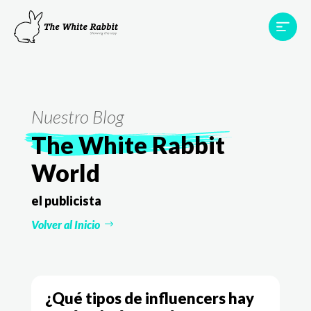
Proyectos
Testimonios
Equipo
TWR World
Nuestro Blog
Contacto
The White Rabbit
World
el publicista
Volver al Inicio
¿Qué tipos de influencers hay