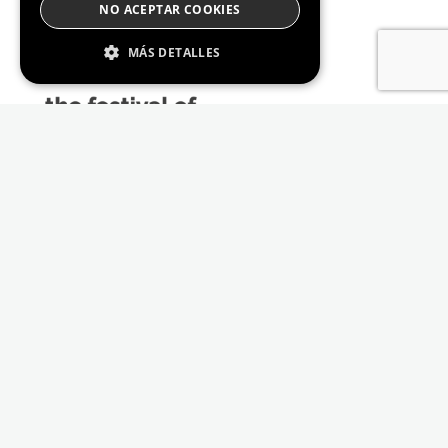
NO ACEPTAR COOKIES
MÁS DETALLES
Estrictamente Necesario
De Rendimiento
Cookies de preferencias
De Funcionalidad
Las cookies estrictamente necesarias permiten
la funcionalidad principal del sitio web, como
el inicio de sesión de usuario y la gestión de
cuentas. El sitio web no se puede utilizar
correctamente sin las cookies estrictamente
necesarias.
Proveedor /
Nombre
Vencimiento
Descripción
Dominio
_GRECAPTCHA
6 meses
Google
Google LLC
reCAPTCHA
www.google.com
sets a
necessary