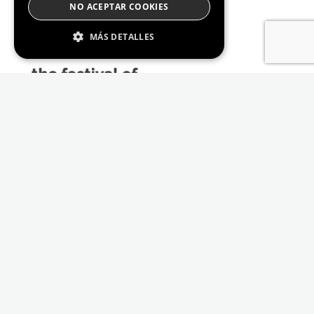
NO ACEPTAR COOKIES
MÁS DETALLES
Estrictamente Necesario
De Rendimiento
Cookies de preferencias
De Funcionalidad
Las cookies estrictamente necesarias permiten
la funcionalidad principal del sitio web, como
el inicio de sesión de usuario y la gestión de
cuentas. El sitio web no se puede utilizar
correctamente sin las cookies estrictamente
necesarias.
Proveedor /
Nombre
Vencimiento
Descripción
Dominio
_GRECAPTCHA
6 meses
Google
Google LLC
reCAPTCHA
www.google.com
sets a
necessary