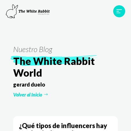
Proyectos
Testimonios
Equipo
TWR World
Nuestro Blog
Contacto
The White Rabbit
World
gerard duelo
Volver al Inicio
¿Qué tipos de influencers hay