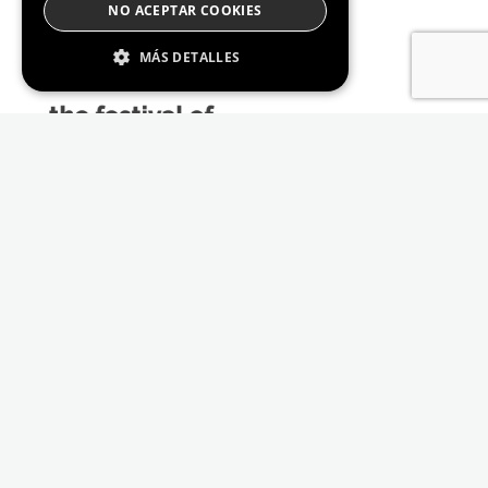
NO ACEPTAR COOKIES
MÁS DETALLES
Estrictamente Necesario
De Rendimiento
Cookies de preferencias
De Funcionalidad
Las cookies estrictamente necesarias permiten
la funcionalidad principal del sitio web, como
el inicio de sesión de usuario y la gestión de
cuentas. El sitio web no se puede utilizar
correctamente sin las cookies estrictamente
necesarias.
Proveedor /
Nombre
Vencimiento
Descripción
Dominio
_GRECAPTCHA
6 meses
Google
Google LLC
reCAPTCHA
www.google.com
sets a
necessary