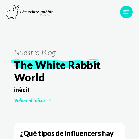
Proyectos
Testimonios
Equipo
TWR World
Nuestro Blog
Contacto
The White Rabbit
World
inèdit
Volver al Inicio
¿Qué tipos de influencers hay