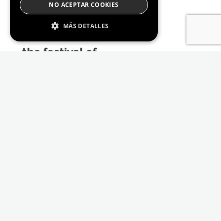
NO ACEPTAR COOKIES
MÁS DETALLES
Estrictamente Necesario
De Rendimiento
Cookies de preferencias
De Funcionalidad
Las cookies estrictamente necesarias permiten
la funcionalidad principal del sitio web, como
el inicio de sesión de usuario y la gestión de
cuentas. El sitio web no se puede utilizar
correctamente sin las cookies estrictamente
necesarias.
Proveedor /
Nombre
Vencimiento
Descripción
Dominio
_GRECAPTCHA
6 meses
Google
Google LLC
reCAPTCHA
www.google.com
sets a
necessary