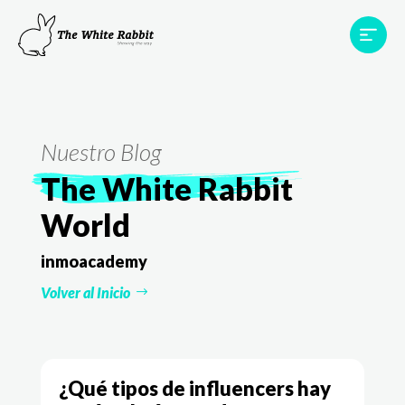
Proyectos
Testimonios
Equipo
TWR World
Nuestro Blog
Contacto
The White Rabbit
World
inmoacademy
Volver al Inicio
¿Qué tipos de influencers hay