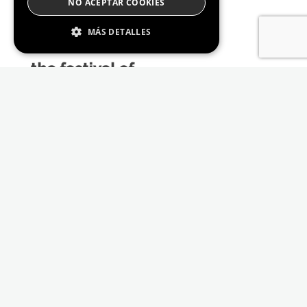
NO ACEPTAR COOKIES
MÁS DETALLES
Estrictamente Necesario
De Rendimiento
Cookies de preferencias
De Funcionalidad
Las cookies estrictamente necesarias permiten
la funcionalidad principal del sitio web, como
el inicio de sesión de usuario y la gestión de
cuentas. El sitio web no se puede utilizar
correctamente sin las cookies estrictamente
necesarias.
Proveedor /
Nombre
Vencimiento
Descripción
Dominio
_GRECAPTCHA
6 meses
Google
Google LLC
reCAPTCHA
www.google.com
sets a
necessary