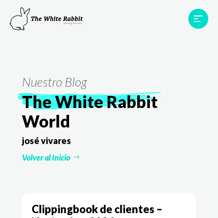
Proyectos
Testimonios
Equipo
TWR World
Nuestro Blog
Contacto
The White Rabbit
World
josé vivares
Volver al Inicio
Clippingbook de clientes –