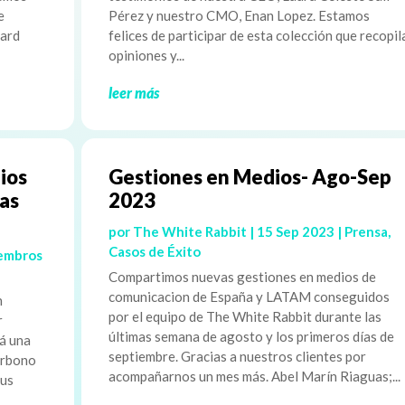
e
Pérez y nuestro CMO, Enan Lopez. Estamos
rard
felices de participar de esta colección que recopil
opiniones y...
leer más
ios
Gestiones en Medios- Ago-Sep
las
2023
por
The White Rabbit
|
15 Sep 2023
|
Prensa
,
Casos de Éxito
embros
Compartimos nuevas gestiones en medios de
comunicacion de España y LATAM conseguidos
n
por el equipo de The White Rabbit durante las
r
últimas semana de agosto y los primeros días de
á una
septiembre. Gracias a nuestros clientes por
arbono
acompañarnos un mes más. Abel Marín Riaguas;...
sus