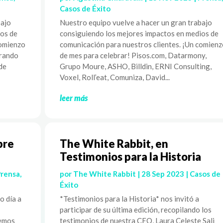
Casos de Éxito
bajo
Nuestro equipo vuelve a hacer un gran trabajo
ios de
consiguiendo los mejores impactos en medios de
comienzo
comunicación para nuestros clientes. ¡Un comienz
rrando
de mes para celebrar! Pisos.com, Datarmony,
de
Grupo Moure, ASHO, Billdin, ERNI Consulting,
Voxel, Roll’eat, Comuniza, David...
leer más
bre
The White Rabbit, en
Testimonios para la Historia
Prensa
,
por
The White Rabbit
|
28 Sep 2023
|
Casos de
Éxito
o día a
*Testimonios para la Historia* nos invitó a
participar de su última edición, recopilando los
hemos
testimonios de nuestra CEO, Laura Celeste Sali