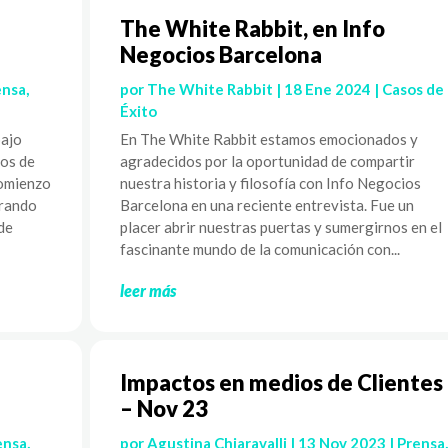
The White Rabbit, en Info
Negocios Barcelona
ensa
,
por
The White Rabbit
|
18 Ene 2024
|
Casos de
Éxito
bajo
En The White Rabbit estamos emocionados y
ios de
agradecidos por la oportunidad de compartir
comienzo
nuestra historia y filosofía con Info Negocios
rrando
Barcelona en una reciente entrevista. Fue un
de
placer abrir nuestras puertas y sumergirnos en el
fascinante mundo de la comunicación con...
leer más
Impactos en medios de Clientes
– Nov 23
ensa
,
por
Agustina Chiaravalli
|
13 Nov 2023
|
Prensa
,