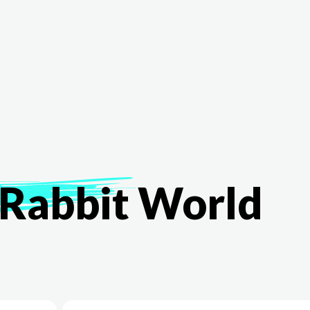
The White Rabbit
Áreas
Proyectos
Testimonio
Rabbit
World