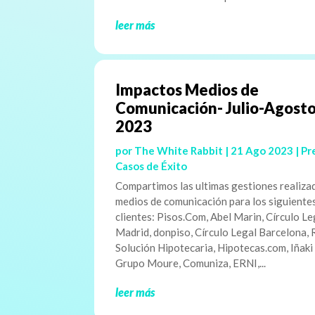
leer más
Impactos Medios de
Comunicación- Julio-Agost
2023
por
The White Rabbit
|
21 Ago 2023
|
Pr
Casos de Éxito
Compartimos las ultimas gestiones realiza
medios de comunicación para los siguiente
clientes: Pisos.Com, Abel Marin, Círculo Le
Madrid, donpiso, Círculo Legal Barcelona,
Solución Hipotecaria, Hipotecas.com, Iñaki
Grupo Moure, Comuniza, ERNI,...
leer más