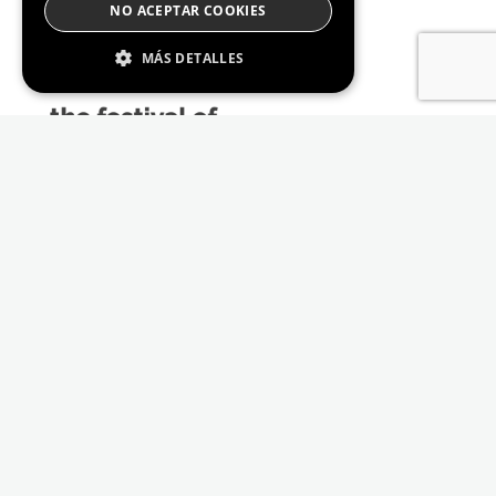
NO ACEPTAR COOKIES
MÁS DETALLES
Estrictamente Necesario
De Rendimiento
Cookies de preferencias
De Funcionalidad
Las cookies estrictamente necesarias permiten
la funcionalidad principal del sitio web, como
el inicio de sesión de usuario y la gestión de
cuentas. El sitio web no se puede utilizar
correctamente sin las cookies estrictamente
necesarias.
Proveedor /
Nombre
Vencimiento
Descripción
Dominio
_GRECAPTCHA
6 meses
Google
Google LLC
reCAPTCHA
www.google.com
sets a
necessary