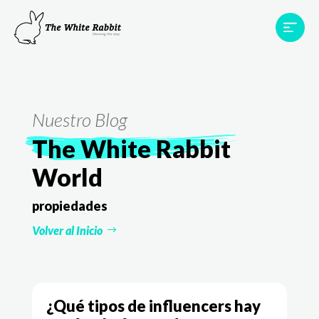
Proyectos
Testimonios
Equipo
TWR World
Nuestro Blog
Contacto
The White Rabbit
World
propiedades
Volver al Inicio
¿Qué tipos de influencers hay