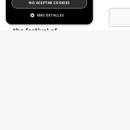
NO ACEPTAR COOKIES
MÁS DETALLES
Estrictamente Necesario
De Rendimiento
Cookies de preferencias
De Funcionalidad
Las cookies estrictamente necesarias permiten
la funcionalidad principal del sitio web, como
el inicio de sesión de usuario y la gestión de
cuentas. El sitio web no se puede utilizar
correctamente sin las cookies estrictamente
necesarias.
Proveedor /
Nombre
Vencimiento
Descripción
Dominio
_GRECAPTCHA
6 meses
Google
Google LLC
reCAPTCHA
www.google.com
sets a
necessary