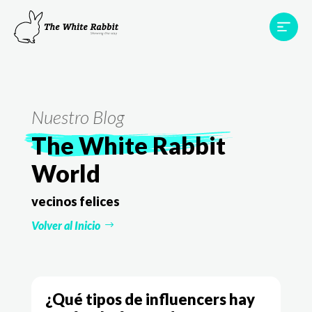
Proyectos
Testimonios
Equipo
TWR World
Nuestro Blog
Contacto
The White Rabbit
World
vecinos felices
Volver al Inicio
¿Qué tipos de influencers hay