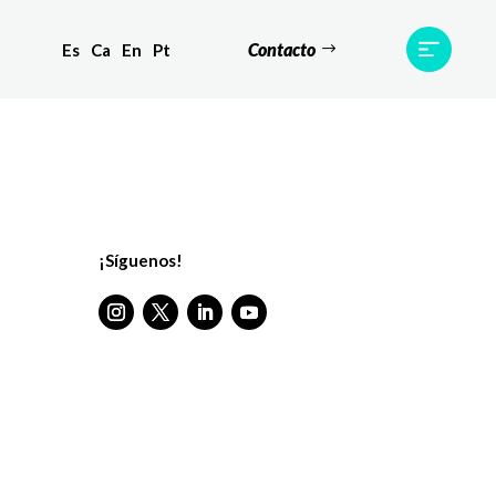
Contacto
Es
Ca
En
Pt
s
Equipo
TWR World
Contacto
¡Síguenos!