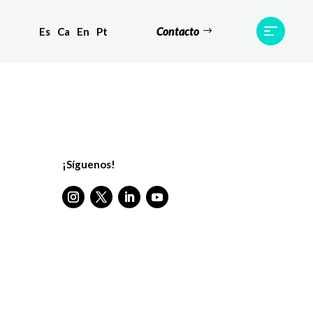
Contacto
Es
Ca
En
Pt
s
Equipo
TWR World
Contacto
¡Síguenos!