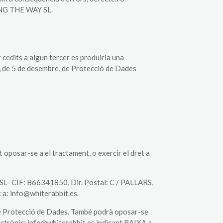
ING THE WAY SL.
cedits a algun tercer es produiria una
18, de 5 de desembre, de Protecció de Dades
t oposar-se a el tractament, o exercir el dret a
Y SL- CIF: B66341850, Dir. Postal: C / PALLARS,
a: info@whiterabbit.es.
de Protecció de Dades. També podrà oposar-se
lectrònic: info@whiterabbit.es indicant BAIXA a