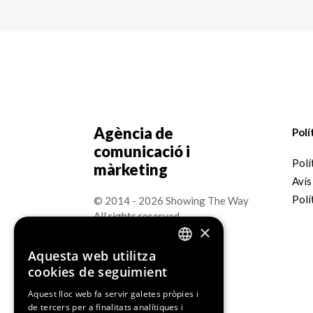
Agència de
Polí
comunicació i
Polí
màrketing
Avís
Polí
© 2014 - 2026 Showing The Way
All rights reserved.
×
Aquesta web utilitza
ENGLISH
cookies de seguimient
SPANISH
Aquest lloc web fa servir galetes pròpies i
de tercers per a finalitats analítiques i
CATALAN