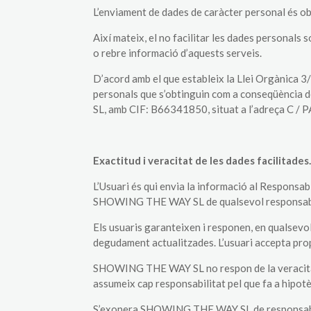
L’enviament de dades de caràcter personal és o
Així mateix, el no facilitar les dades personals 
o rebre informació d’aquests serveis.
D’acord amb el que estableix la Llei Orgànica 3
personals que s’obtinguin com a conseqüència
SL, amb CIF: B66341850, situat a l’adreça 
Exactitud i veracitat de les dades facilitades
L’Usuari és qui envia la informació al Responsa
SHOWING THE WAY SL de qualsevol responsabil
Els usuaris garanteixen i responen, en qualsevol 
degudament actualitzades. L’usuari accepta prop
SHOWING THE WAY SL no respon de la veracitat d
assumeix cap responsabilitat pel que fa a hipotè
S’exonera SHOWING THE WAY SL de responsabilit