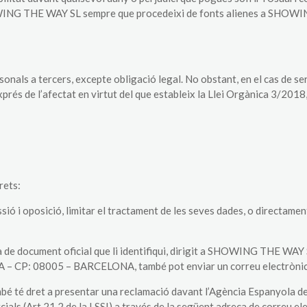
HOWING THE WAY SL sempre que procedeixi de fonts alienes a SHOW
s a tercers, excepte obligació legal. No obstant, en el cas de ser 
xprés de l’afectat en virtut del que estableix la Llei Orgànica 3/20
rets:
essió i oposició, limitar el tractament de les seves dades, o directamen
ia de document oficial que li identifiqui, dirigit a SHOWING THE WA
– CP: 08005 – BARCELONA, també pot enviar un correu electrònic 
mbé té dret a presentar una reclamació davant l’Agència Espanyola 
als (Art.21.2 de la LSSI) a través de la següent adreça de correu e