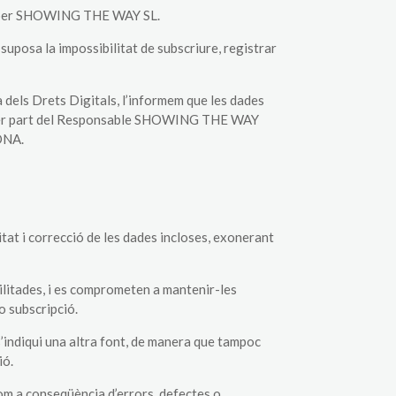
ats per SHOWING THE WAY SL.
 suposa la impossibilitat de subscriure, registrar
 dels Drets Digitals, l’informem que les dades
t per part del Responsable SHOWING THE WAY
ONA.
at i correcció de les dades incloses, exonerant
cilitades, i es comprometen a mantenir-les
o subscripció.
’indiqui una altra font, de manera que tampoc
ió.
m a conseqüència d’errors, defectes o