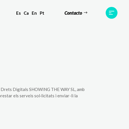
Contacto
Es
Ca
En
Pt
tes
Testimonis
Equip
Contacte
dels Drets Digitals SHOWING THE WAY SL, amb
tar els serveis sol·licitats i enviar-li la