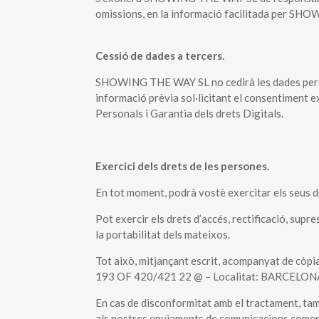
omissions, en la informació facilitada per S
Cessió de dades a tercers.
SHOWING THE WAY SL no cedirà les dades personal
informació prèvia sol·licitant el consentiment e
Personals i Garantia dels drets Digitals.
Exercici dels drets de les persones.
En tot moment, podrà vostè exercitar els seus d
Pot exercir els drets d’accés, rectificació, supr
la portabilitat dels mateixos.
Tot això, mitjançant escrit, acompanyat de còp
193 OF 420/421 22 @ – Localitat: BARCELONA 
En cas de disconformitat amb el tractament, ta
als nostres enviaments de comunicacions comerci