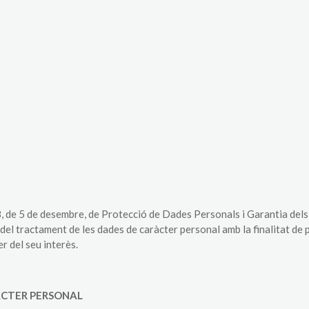
The White Rabbit
Àrees
Projec
18, de 5 de desembre, de Protecció de Dades Personals i Garantia 
l tractament de les dades de caràcter personal amb la finalitat de pres
r del seu interès.
ÀCTER PERSONAL