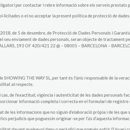
bligatori per contactar i rebre informació sobre els serveis prest
sol·licitades o el no acceptar la present política de protecció de dades
/2018, de 5 de desembre, de Protecció de Dades Personals i Garantia
 del seu enviament de dades personals, seran objecte de tractamen
C / PALLARS, 193 OF 420/421 22 @ – 08005 – BARCELONA – BARCEL
.
ble SHOWING THE WAY SL, per tant és l’únic responsable de la veracit
itat al respecte.
cas, de l’exactitud, vigència i autenticitat de les dades personals fa
orcionar informació completa i correcta en el formulari de registre 
e les informacions que no siguin d’elaboració pròpia i de les que s
tics perjudicis que poguessin originar-se per l’ús d’aquesta informac
at davant qualsevol dany o perjudici que pogués sofrir l’Usuari co