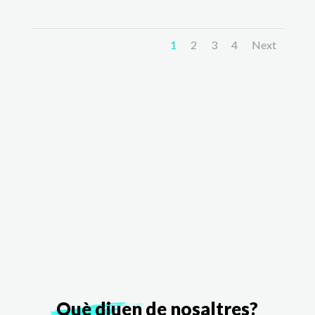
1
2
3
4
Next
Què diuen
de nosaltres?