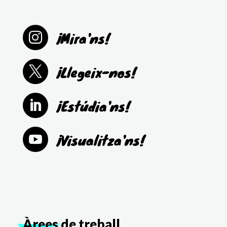
¡Mira'ns!

¡Llegeix-nos!

¡Estúdia'ns!

¡Visualitza'ns!

Àrees
de treball