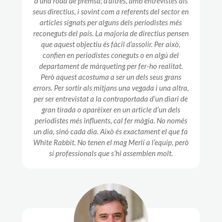
d’una roda de premsa; d’altres, amb entrevistes als
seus directius, i sovint com a referents del sector en
articles signats per alguns dels periodistes més
reconeguts del país. La majoria de directius pensen
que aquest objectiu és fàcil d’assolir. Per això,
confien en periodistes coneguts o en algú del
departament de màrqueting per fer-ho realitat.
Però aquest acostuma a ser un dels seus grans
errors. Per sortir als mitjans una vegada i una altra,
per ser entrevistat a la contraportada d’un diari de
gran tirada o aparèixer en un article d’un dels
periodistes més influents, cal fer màgia. No només
un dia, sinó cada dia. Això és exactament el que fa
White Rabbit. No tenen el mag Merlí a l’equip, però
sí professionals que s’hi assemblen molt.