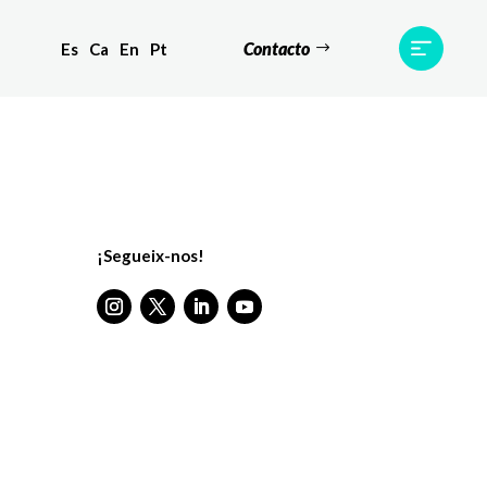
Contacto
Es
Ca
En
Pt
tes
Testimonis
Equip
Contacte
¡Segueix-nos!