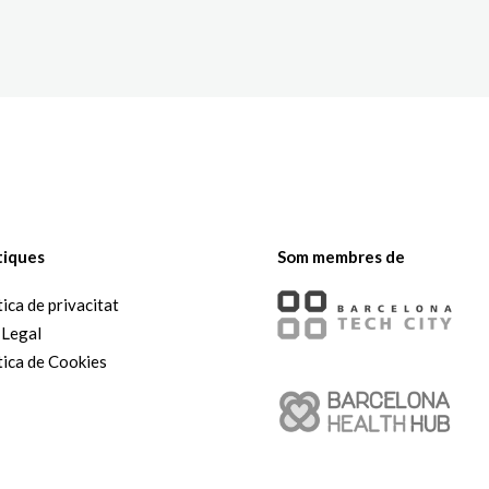
The White Rabbit
Àrees
Projec
tiques
Som membres de
tica de privacitat
 Legal
tica de Cookies