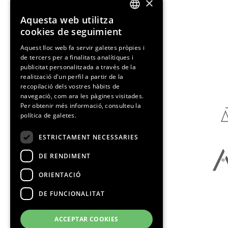
×
Aquesta web utilitza
ENGLISH
cookies de seguimient
SPANISH
Aquest lloc web fa servir galetes pròpies i
de tercers per a finalitats analítiques i
CATALAN
publicitat personalitzada a través de la
Media Partners
realització d'un perfil a partir de la
recopilació dels vostres hàbits de
navegació, com ara les pàgines visitades.
Per obtenir més informació, consulteu la
política de galetes.
ESTRICTAMENT NECESSARIES
DE RENDIMENT
ORIENTACIÓ
DE FUNCIONALITAT
ACCEPTAR COOKIES