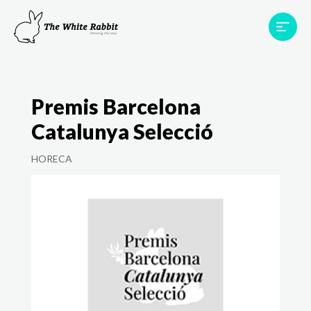
Àrees
Projectes
Testimonis
Equip
Premis Barcelona
Contacte
Catalunya Selecció
HORECA