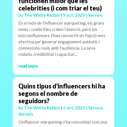
funcionen millor que les
celebrities (i com triar el teu)
by
The White Rabbit
|
9 oct. 2025
|
Serveis
En el món de l'influencer màrqueting, els grans
noms i celebrities criden l'atenció, però els
microinfluencers s'han convertit en l'opció més
efectiva per generar engagement autèntic i
connexions reals amb l'audiència. La seva
rodalia, credibilitat i capacitat...
read more
Quins tipus d’influencers hi ha
segons el nombre de
seguidors?
by
The White Rabbit
|
2 oct. 2025
|
Serveis
,
Serveis
L'influencer màrqueting s'ha consolidat com una