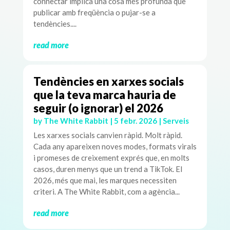
connectar implica una cosa més profunda que
publicar amb freqüència o pujar-se a
tendències....
read more
Tendències en xarxes socials
que la teva marca hauria de
seguir (o ignorar) el 2026
by
The White Rabbit
|
5 febr. 2026
|
Serveis
Les xarxes socials canvien ràpid. Molt ràpid.
Cada any apareixen noves modes, formats virals
i promeses de creixement exprés que, en molts
casos, duren menys que un trend a TikTok. El
2026, més que mai, les marques necessiten
criteri. A The White Rabbit, com a agència...
read more