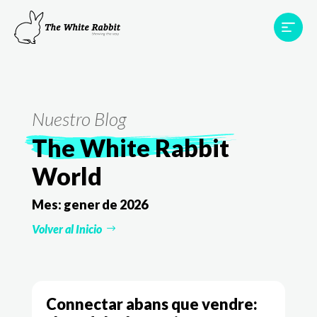
Àrees
Projectes
Testimonis
Equip
Contacte
Nuestro Blog
The White Rabbit
World
Mes:
gener de 2026
Volver al Inicio
Connectar abans que vendre: