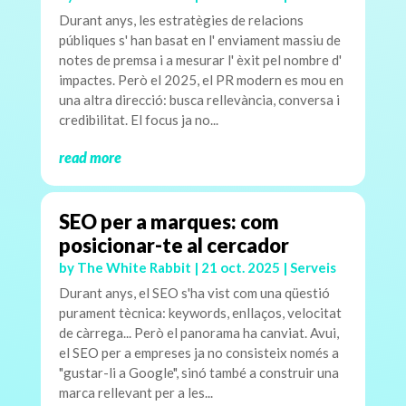
Durant anys, les estratègies de relacions
públiques s' han basat en l' enviament massiu de
notes de premsa i a mesurar l' èxit pel nombre d'
impactes. Però el 2025, el PR modern es mou en
una altra direcció: busca rellevància, conversa i
credibilitat. El focus ja no...
read more
SEO per a marques: com
posicionar-te al cercador
by
The White Rabbit
|
21 oct. 2025
|
Serveis
Durant anys, el SEO s'ha vist com una qüestió
purament tècnica: keywords, enllaços, velocitat
de càrrega... Però el panorama ha canviat. Avui,
el SEO per a empreses ja no consisteix només a
"gustar-li a Google", sinó també a construir una
marca rellevant per a les...