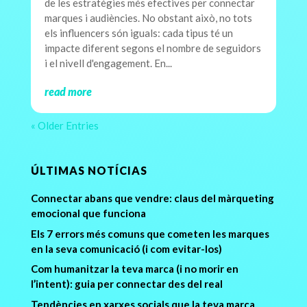
de les estratègies més efectives per connectar
marques i audiències. No obstant això, no tots
els influencers són iguals: cada tipus té un
impacte diferent segons el nombre de seguidors
i el nivell d'engagement. En...
read more
« Older Entries
ÚLTIMAS NOTÍCIAS
Connectar abans que vendre: claus del màrqueting
emocional que funciona
Els 7 errors més comuns que cometen les marques
en la seva comunicació (i com evitar-los)
Com humanitzar la teva marca (i no morir en
l’intent): guia per connectar des del real
Tendències en xarxes socials que la teva marca