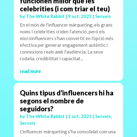
funcionen millor que les
celebrities (i com triar el teu)
by
The White Rabbit
|
9 oct. 2025
|
Serveis
En el món de l'influencer màrqueting, els grans
noms i celebrities criden l'atenció, però els
microinfluencers s'han convertit en l'opció més
efectiva per generar engagement autèntic i
connexions reals amb l'audiència. La seva
rodalia, credibilitat i capacitat...
read more
Quins tipus d’influencers hi ha
segons el nombre de
seguidors?
by
The White Rabbit
|
2 oct. 2025
|
Serveis
,
Serveis
L'influencer màrqueting s'ha consolidat com una