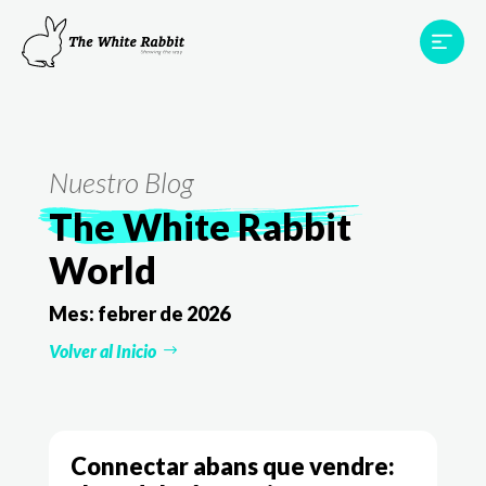
Àrees
Projectes
Testimonis
Equip
Contacte
Nuestro Blog
The White Rabbit
World
Mes:
febrer de 2026
Volver al Inicio
Connectar abans que vendre: