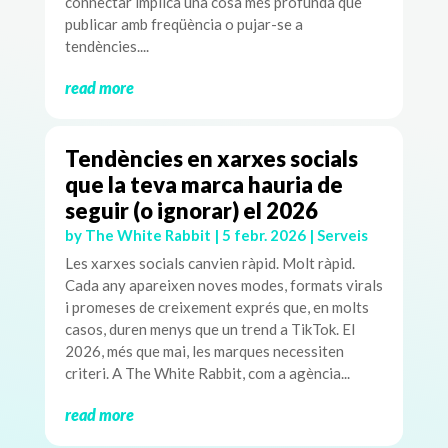
connectar implica una cosa més profunda que
publicar amb freqüència o pujar-se a
tendències....
read more
Tendències en xarxes socials
que la teva marca hauria de
seguir (o ignorar) el 2026
by
The White Rabbit
|
5 febr. 2026
|
Serveis
Les xarxes socials canvien ràpid. Molt ràpid.
Cada any apareixen noves modes, formats virals
i promeses de creixement exprés que, en molts
casos, duren menys que un trend a TikTok. El
2026, més que mai, les marques necessiten
criteri. A The White Rabbit, com a agència...
read more