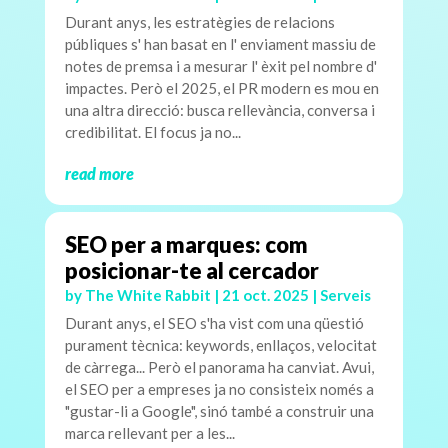
Durant anys, les estratègies de relacions
públiques s' han basat en l' enviament massiu de
notes de premsa i a mesurar l' èxit pel nombre d'
impactes. Però el 2025, el PR modern es mou en
una altra direcció: busca rellevància, conversa i
credibilitat. El focus ja no...
read more
SEO per a marques: com
posicionar-te al cercador
by
The White Rabbit
|
21 oct. 2025
|
Serveis
Durant anys, el SEO s'ha vist com una qüestió
purament tècnica: keywords, enllaços, velocitat
de càrrega... Però el panorama ha canviat. Avui,
el SEO per a empreses ja no consisteix només a
"gustar-li a Google", sinó també a construir una
marca rellevant per a les...