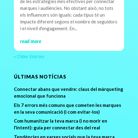
de les estratègies més efectives per connectar
marques i audiències. No obstant això, no tots
els influencers són iguals: cada tipus té un
impacte diferent segons el nombre de seguidors
i el nivell d'engagement. En...
read more
« Older Entries
ÚLTIMAS NOTÍCIAS
Connectar abans que vendre: claus del màrqueting
emocional que funciona
Els 7 errors més comuns que cometen les marques
en la seva comunicació (i com evitar-los)
Com humanitzar la teva marca (i no morir en
l’intent): guia per connectar des del real
Tendències en xarxes socials que la teva marca