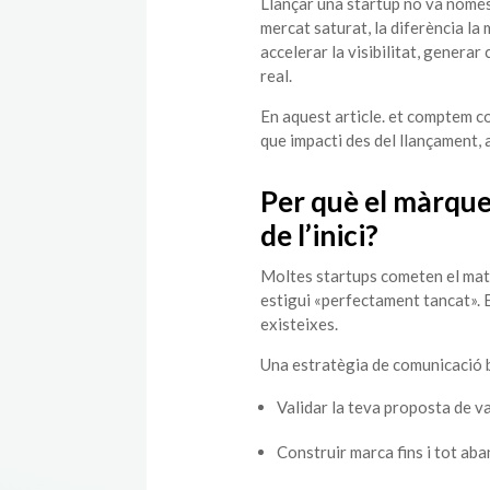
Llançar una startup no va només
mercat saturat, la diferència l
accelerar la visibilitat, generar
real.
En aquest article. et comptem c
que impacti des del llançament, 
Per què el màrquet
de l’inici?
Moltes startups cometen el mate
estigui «perfectament tancat». 
existeixes.
Una estratègia de comunicació b
Validar la teva proposta de va
Construir marca fins i tot aba