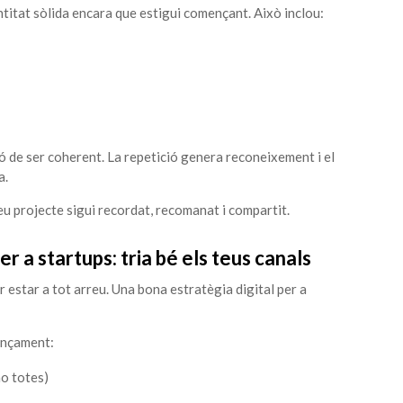
ntitat sòlida encara que estigui començant. Això inclou:
ó de ser coherent. La repetició genera reconeixement i el
a.
teu projecte sigui recordat, recomanat i compartit.
er a startups: tria bé els teus canals
r estar a tot arreu. Una bona estratègia digital per a
lançament:
no totes)