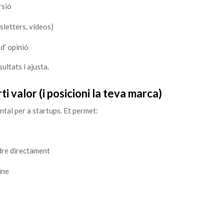
rsió
sletters, vídeos)
d’ opinió
ltats i ajusta.
i valor (i posicioni la teva marca)
tal per a startups. Et permet:
dre directament
ine