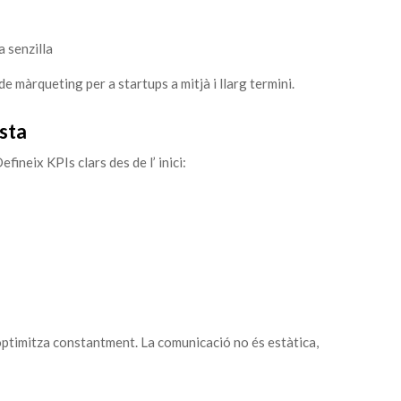
a senzilla
e màrqueting per a startups a mitjà i llarg termini.
usta
fineix KPIs clars des de l’ inici:
 optimitza constantment. La comunicació no és estàtica,