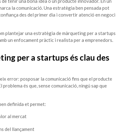
 de tenir una bona idea o un producte innovador. En un
a marca la comunicació. Una estratègia ben pensada pot
 confiança des del primer dia i convertir atenció en negoci
om plantejar una estratègia de màrqueting per a startups
amb un enfocament pràctic i realista per a emprenedors.
ing per a startups és clau des
ix error: posposar la comunicació fins que el producte
El problema és que, sense comunicació, ningú sap que
en definida et permet:
lor al mercat
ns del llançament