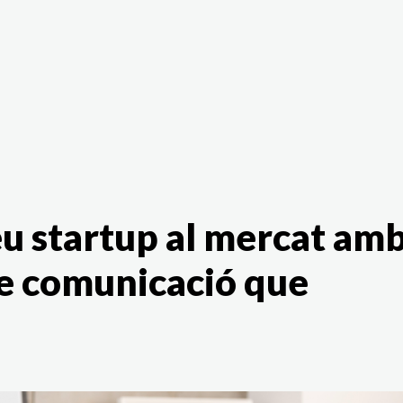
The White Rabbit
Àrees
Projec
eu startup al mercat am
de comunicació que