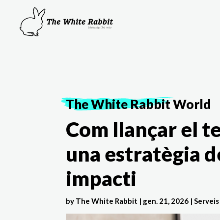
The White Rabbit
World
Com llançar el t
una estratègia 
impacti
by
The White Rabbit
|
gen. 21, 2026
|
Serveis