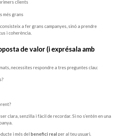
primers clients
s més grans
 consisteix a fer grans campanyes, sinó a prendre
us i coherència.
roposta de valor (i exprésala amb
mats, necessites respondre a tres preguntes clau:
s?
erent?
er clara, senzilla i fàcil de recordar. Si no s’entén en una
panya.
oducte i més del
benefici real
per al teu usuari.