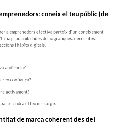
emprenedors: coneix el teu públic (de
per a emprenedors efectiva parteix d’ un coneixement
 n’hi ha prou amb dades demogràfiques: necessites
ccions i hàbits digitals.
va audiència?
neren confiança?
dre activament?
pacte tindrà el teu missatge.
ntitat de marca coherent des del