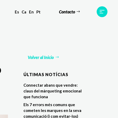
Contacto
Es
Ca
En
Pt
tes
Testimonis
Equip
Contacte
Volver al Inicio
b
ÚLTIMAS NOTÍCIAS
Connectar abans que vendre:
claus del màrqueting emocional
que funciona
Els 7 errors més comuns que
cometen les marques en la seva
comunicació (i com evitar-los)