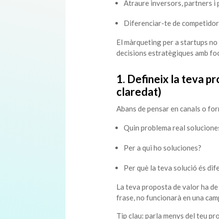
Atraure inversors, partners i 
Diferenciar-te de competidor
El màrqueting per a startups no
decisions estratègiques amb foc
1. Defineix la teva p
claredat)
Abans de pensar en canals o for
Quin problema real solucione
Per a qui ho soluciones?
Per què la teva solució és dif
La teva proposta de valor ha de s
frase, no funcionarà en una cam
Tip clau: parla menys del teu pr