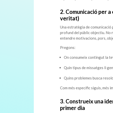
2. Comunicació per a 
veritat)
Una estratègia de comunicació 
profund del públic objectiu. No
entendre motivacions, pors, obje
Pregons:
On consumeix contingut la te
Quin tipus de missatges li ge
Quins problemes busca resol
Com més específic siguis, més im
3. Construeix una ide
primer dia