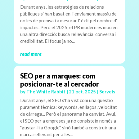
Durant anys, les estratègies de relacions
públiques s' han basat en l' enviament massiu de
notes de premsa i a mesurar l' èxit pel nombre d'
impactes. Però el 2025, el PR modern es mou en
una altra direcció: busca rellevància, conversa i
credibilitat. El focus ja no...
read more
SEO per a marques: com
posicionar-te al cercador
by
The White Rabbit
|
21 oct. 2025
|
Serveis
Durant anys, el SEO s'ha vist com una qüestió
purament tècnica: keywords, enllaços, velocitat
de càrrega... Però el panorama ha canviat. Avui,
el SEO per a empreses ja no consisteix només a
"gustar-li a Google", sinó també a construir una
marca rellevant per a les...