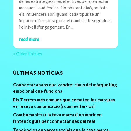
de les estratègies més efectives per connectar
marques i audiències. No obstant això, no tots
els influencers són iguals: cada tipus té un
impacte diferent segons el nombre de seguidors
i el nivell d'engagement. En...
read more
« Older Entries
ÚLTIMAS NOTÍCIAS
Connectar abans que vendre: claus del màrqueting
emocional que funciona
Els 7 errors més comuns que cometen les marques
en la seva comunicació (i com evitar-los)
Com humanitzar la teva marca (i no morir en
l’intent): guia per connectar des del real
Tendències en xarxes socials que la teva marca