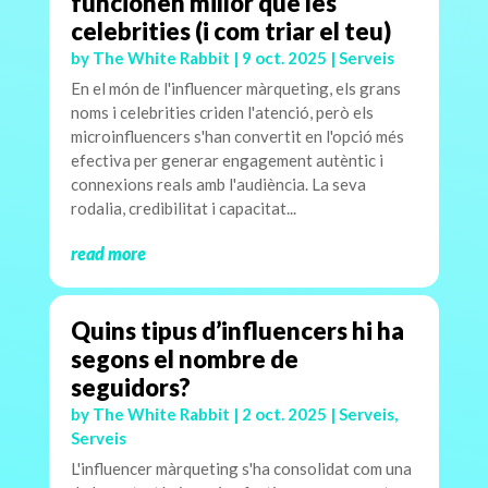
funcionen millor que les
celebrities (i com triar el teu)
by
The White Rabbit
|
9 oct. 2025
|
Serveis
En el món de l'influencer màrqueting, els grans
noms i celebrities criden l'atenció, però els
microinfluencers s'han convertit en l'opció més
efectiva per generar engagement autèntic i
connexions reals amb l'audiència. La seva
rodalia, credibilitat i capacitat...
read more
Quins tipus d’influencers hi ha
segons el nombre de
seguidors?
by
The White Rabbit
|
2 oct. 2025
|
Serveis
,
Serveis
L'influencer màrqueting s'ha consolidat com una