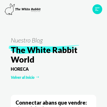
Àrees
Projectes
Testimonis
Equip
Contacte
Nuestro Blog
The White Rabbit
World
HORECA
Volver al Inicio
Connectar abans que vendre: