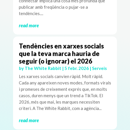
connectar implica una cosa més profunda que
publicar amb freqüència o pujar-se a
tendències....
read more
Tendències en xarxes socials
que la teva marca hauria de
seguir (o ignorar) el 2026
by
The White Rabbit
|
5 febr. 2026
|
Serveis
Les xarxes socials canvien ràpid. Molt ràpid.
Cada any apareixen noves modes, formats virals
i promeses de creixement exprés que, en molts
casos, duren menys que un trend a TikTok. El
2026, més que mai, les marques necessiten
criteri. A The White Rabbit, com a agència...
read more