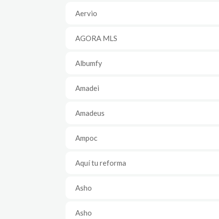
Aervio
AGORA MLS
Albumfy
Amadei
Amadeus
Ampoc
Aquí tu reforma
Asho
Asho