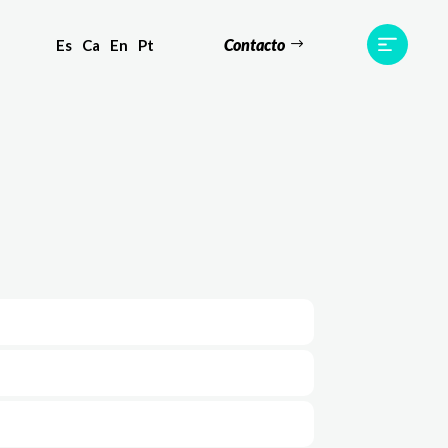
Contacto
Es
Ca
En
Pt
s
Equipo
TWR World
Contacto