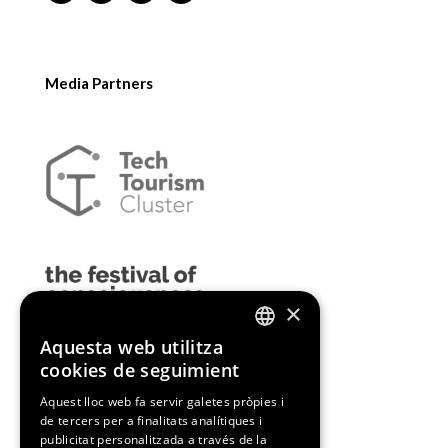
Media Partners
×
Aquesta web utilitza
ENGLISH
cookies de seguimient
SPANISH
Aquest lloc web fa servir galetes pròpies i
de tercers per a finalitats analítiques i
CATALAN
publicitat personalitzada a través de la