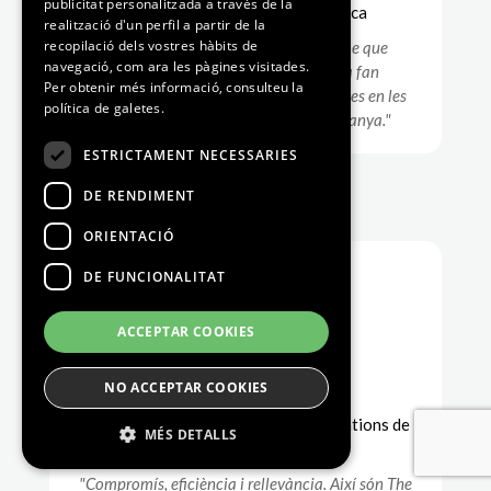
publicitat personalitzada a través de la
Executive President de Multiplica
realització d'un perfil a partir de la
recopilació dels vostres hàbits de
"El compromís, la implicació i el ritme que
navegació, com ara les pàgines visitades.
caracteritzen a The White Rabbit la fan
Per obtenir més informació, consulteu la
probablement una de les millors agències en les
política de galetes.
quals confiar comunicació i RP a Espanya."
ESTRICTAMENT NECESSARIES
DE RENDIMENT
ORIENTACIÓ
DE FUNCIONALITAT
ACCEPTAR COOKIES
Sofía Padrón
NO ACCEPTAR COOKIES
Global Head Marketing & Communications de
MÉS DETALLS
Multiplica
"Compromís, eficiència i rellevància. Així són The