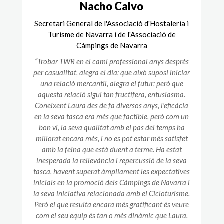
Nacho Calvo
Secretari General de l'Associació d'Hostaleria i
Turisme de Navarra i de l'Associació de
Càmpings de Navarra
“Trobar TWR en el camí professional anys després
per casualitat, alegra el dia; que això suposi iniciar
una relació mercantil, alegra el futur; però que
aquesta relació sigui tan fructífera, entusiasma.
Coneixent Laura des de fa diversos anys, l'eficàcia
en la seva tasca era més que factible, però com un
bon vi, la seva qualitat amb el pas del temps ha
millorat encara més, i no es pot estar més satisfet
amb la feina que està duent a terme. Ha estat
inesperada la rellevància i repercussió de la seva
tasca, havent superat àmpliament les expectatives
inicials en la promoció dels Càmpings de Navarra i
la seva iniciativa relacionada amb el Cicloturisme.
Però el que resulta encara més gratificant és veure
com el seu equip és tan o més dinàmic que Laura.