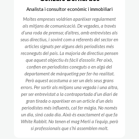
Analista i consultor econòmic i immobiliari
Moltes empreses voldrien aparèixer regularment
als mitjans de comunicació. De vegades, a través
d’una roda de premsa; d’altres, amb entrevistes als
seus directius, i sovint com a referents del sector en
articles signats per alguns dels periodistes més
reconeguts del país. La majoria de directius pensen
que aquest objectiu és fàcil d’assolir. Per això,
confien en periodistes coneguts o en algú del
departament de màrqueting per fer-ho realitat.
Però aquest acostuma a ser un dels seus grans
errors. Per sortir als mitjans una vegada i una altra,
per ser entrevistat a la contraportada d’un diari de
gran tirada o aparèixer en un article d’un dels
periodistes més influents, cal fer màgia. No només
un dia, sinó cada dia. Això és exactament el que fa
White Rabbit. No tenen el mag Merlí a l’equip, però
sí professionals que s’hi assemblen molt.