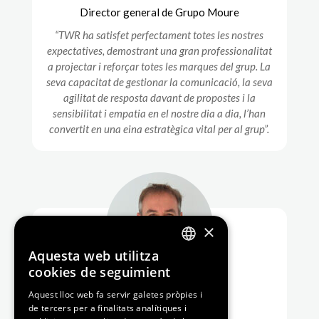
Director general de Grupo Moure
“TWR ha satisfet perfectament totes les nostres
expectatives, demostrant una gran professionalitat
a projectar i reforçar totes les marques del grup. La
seva capacitat de gestionar la comunicació, la seva
agilitat de resposta davant de propostes i la
sensibilitat i empatia en el nostre dia a dia, l’han
convertit en una eina estratègica vital per al grup”.
×
Aquesta web utilitza
ENGLISH
cookies de seguimient
SPANISH
Aquest lloc web fa servir galetes pròpies i
David Boronat
de tercers per a finalitats analítiques i
CATALAN