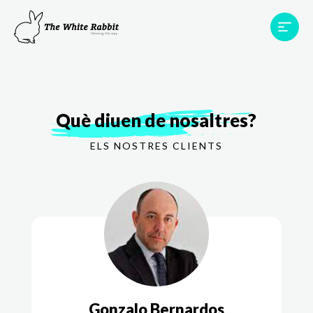
Àrees
Projectes
Testimonis
Equip
Contacte
Què diuen de nosaltres?
ELS NOSTRES CLIENTS
Gonzalo Bernardos