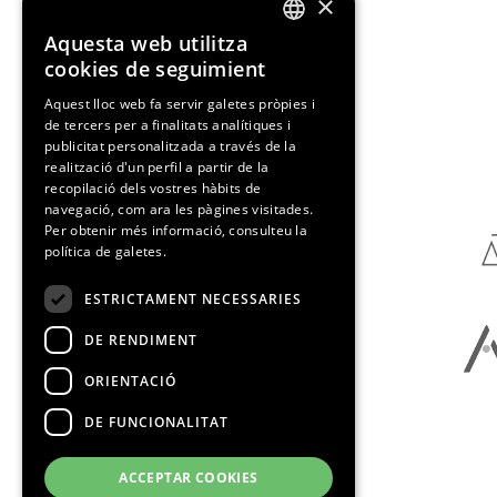
×
Aquesta web utilitza
ENGLISH
cookies de seguimient
SPANISH
Aquest lloc web fa servir galetes pròpies i
de tercers per a finalitats analítiques i
CATALAN
publicitat personalitzada a través de la
Media Partners
realització d'un perfil a partir de la
recopilació dels vostres hàbits de
navegació, com ara les pàgines visitades.
Per obtenir més informació, consulteu la
política de galetes.
ESTRICTAMENT NECESSARIES
DE RENDIMENT
ORIENTACIÓ
DE FUNCIONALITAT
ACCEPTAR COOKIES