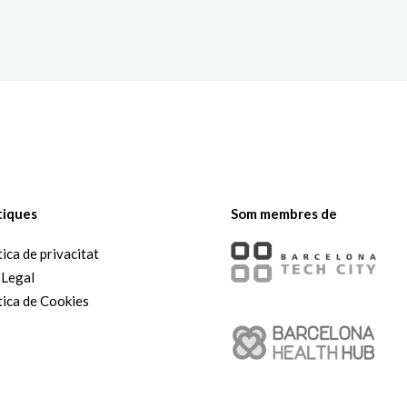
The White Rabbit
Àrees
Projec
tiques
Som membres de
tica de privacitat
 Legal
tica de Cookies