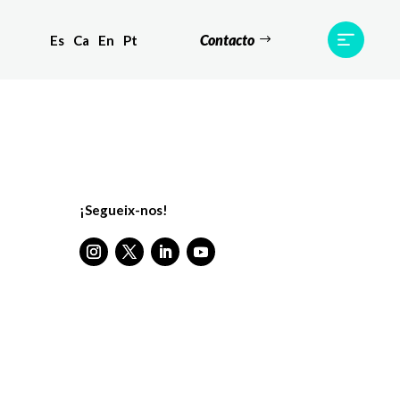
Contacto
Es
Ca
En
Pt
tes
Testimonis
Equip
Contacte
¡Segueix-nos!