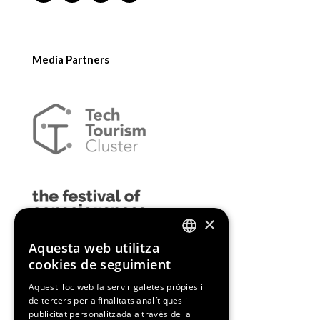
Media Partners
×
Aquesta web utilitza
ENGLISH
cookies de seguimient
SPANISH
Aquest lloc web fa servir galetes pròpies i
de tercers per a finalitats analítiques i
CATALAN
publicitat personalitzada a través de la