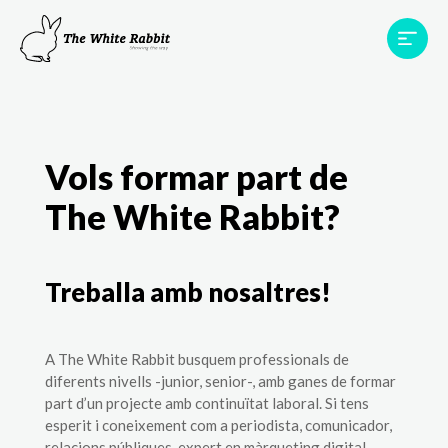
Àrees
Projectes
Testimonis
Equip
Contacte
Vols formar part de
The White Rabbit?
Treballa amb nosaltres!
A The White Rabbit busquem professionals de
diferents nivells -junior, senior-, amb ganes de formar
part d’un projecte amb continuïtat laboral. Si tens
esperit i coneixement com a periodista, comunicador,
relacions públiques, expert en màrqueting digital,