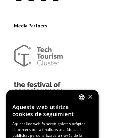
Media Partners
×
Aquesta web utilitza
ENGLISH
cookies de seguimient
SPANISH
Aquest lloc web fa servir galetes pròpies i
de tercers per a finalitats analítiques i
CATALAN
publicitat personalitzada a través de la