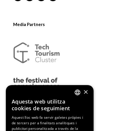
Media Partners
×
Aquesta web utilitza
ENGLISH
cookies de seguimient
SPANISH
Aquest lloc web fa servir galetes pròpies i
de tercers per a finalitats analítiques i
CATALAN
publicitat personalitzada a través de la