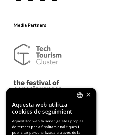
Media Partners
×
Aquesta web utilitza
ENGLISH
cookies de seguimient
SPANISH
Aquest lloc web fa servir galetes pròpies i
de tercers per a finalitats analítiques i
CATALAN
publicitat personalitzada a través de la