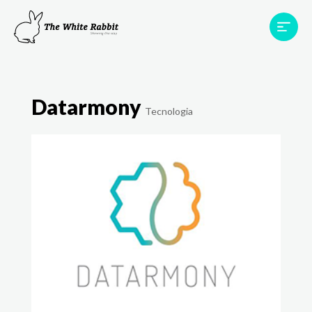
Àrees
Projectes
Testimonis
Equip
Datarmony
Contacte
Tecnologia