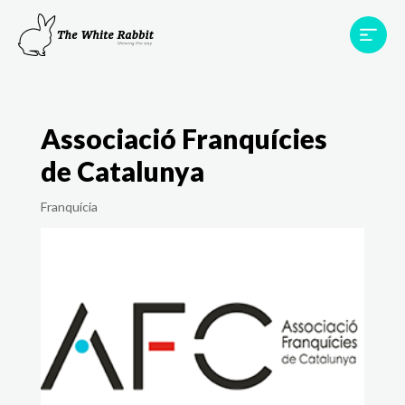
Àrees
Projectes
Testimonis
Equip
Associació Franquícies
Contacte
de Catalunya
Franquícia