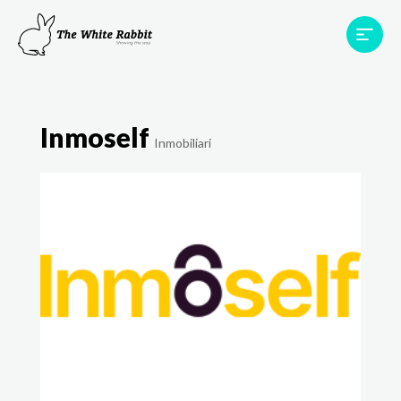
Àrees
Projectes
Testimonis
Equip
Inmoself
Contacte
Inmobiliari