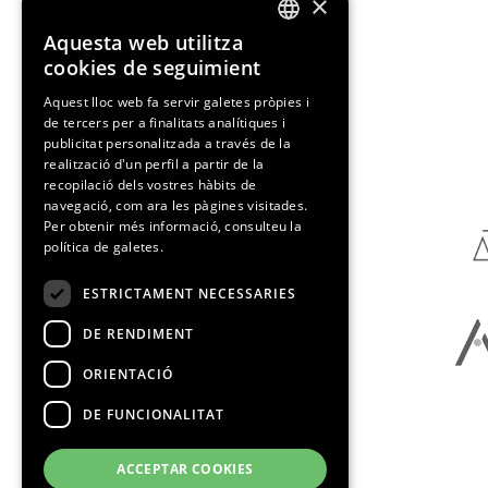
×
Aquesta web utilitza
ENGLISH
cookies de seguimient
SPANISH
Aquest lloc web fa servir galetes pròpies i
de tercers per a finalitats analítiques i
CATALAN
publicitat personalitzada a través de la
Media Partners
realització d'un perfil a partir de la
recopilació dels vostres hàbits de
navegació, com ara les pàgines visitades.
Per obtenir més informació, consulteu la
política de galetes.
ESTRICTAMENT NECESSARIES
DE RENDIMENT
ORIENTACIÓ
DE FUNCIONALITAT
ACCEPTAR COOKIES