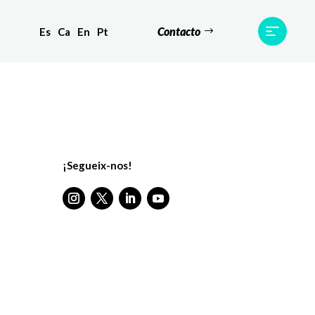
Contacto
Es
Ca
En
Pt
tes
Testimonis
Equip
Contacte
¡Segueix-nos!