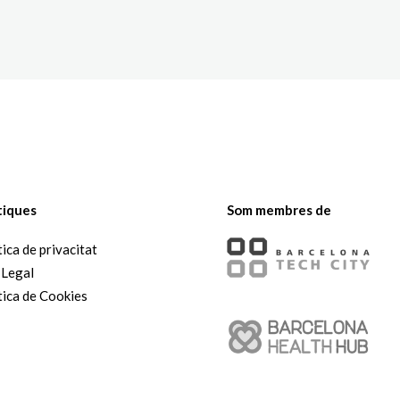
The White Rabbit
Àrees
Projec
tiques
Som membres de
tica de privacitat
 Legal
tica de Cookies