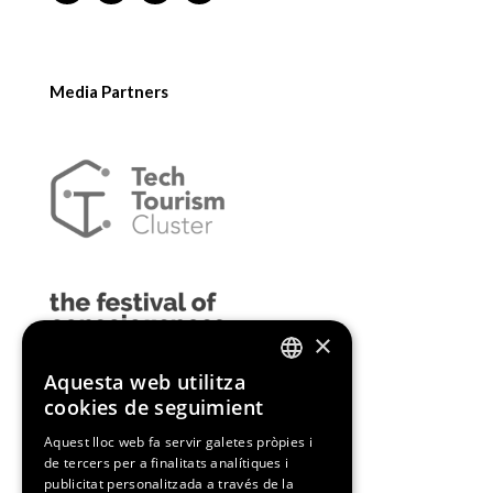
Media Partners
×
Aquesta web utilitza
ENGLISH
cookies de seguimient
SPANISH
Aquest lloc web fa servir galetes pròpies i
de tercers per a finalitats analítiques i
CATALAN
publicitat personalitzada a través de la