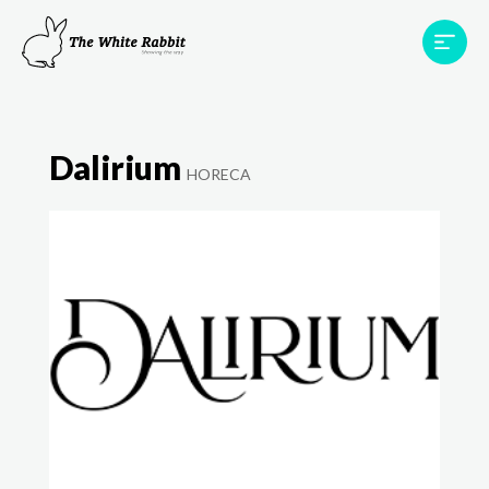
Àrees
Projectes
Testimonis
Equip
Dalirium
Contacte
HORECA