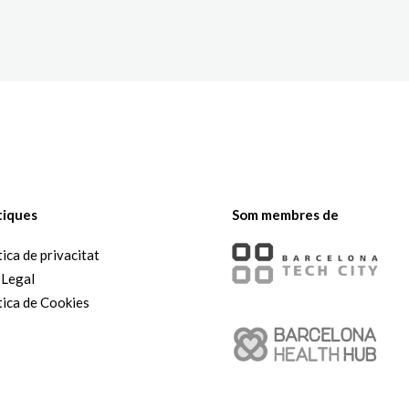
The White Rabbit
Àrees
Projec
tiques
Som membres de
tica de privacitat
 Legal
tica de Cookies