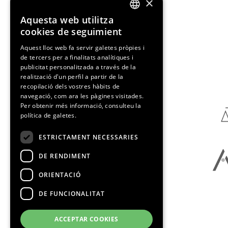
×
Aquesta web utilitza
ENGLISH
cookies de seguimient
SPANISH
Aquest lloc web fa servir galetes pròpies i
de tercers per a finalitats analítiques i
CATALAN
publicitat personalitzada a través de la
Media Partners
realització d'un perfil a partir de la
recopilació dels vostres hàbits de
navegació, com ara les pàgines visitades.
Per obtenir més informació, consulteu la
política de galetes.
ESTRICTAMENT NECESSARIES
DE RENDIMENT
ORIENTACIÓ
DE FUNCIONALITAT
ACCEPTAR COOKIES