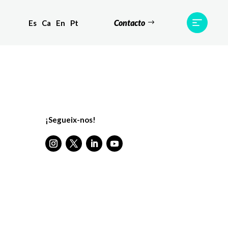
Contacto
Es
Ca
En
Pt
tes
Testimonis
Equip
Contacte
¡Segueix-nos!