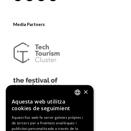
Media Partners
×
Aquesta web utilitza
ENGLISH
cookies de seguimient
SPANISH
Aquest lloc web fa servir galetes pròpies i
de tercers per a finalitats analítiques i
CATALAN
publicitat personalitzada a través de la