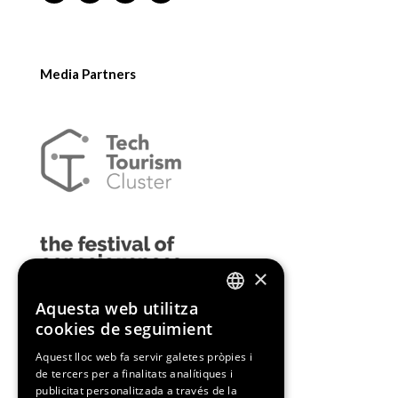
Media Partners
×
Aquesta web utilitza
ENGLISH
cookies de seguimient
SPANISH
Aquest lloc web fa servir galetes pròpies i
de tercers per a finalitats analítiques i
CATALAN
publicitat personalitzada a través de la