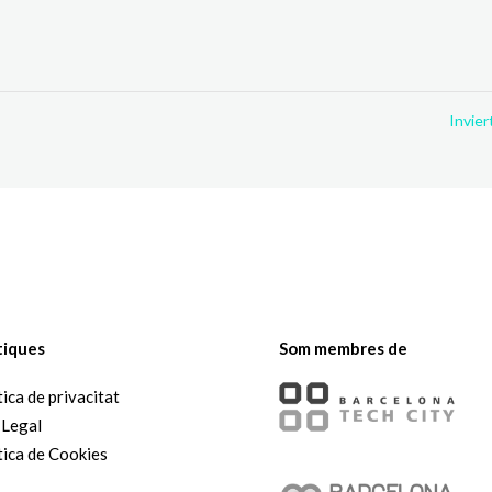
Invier
tiques
Som membres de
tica de privacitat
 Legal
tica de Cookies