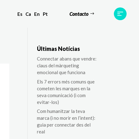
Contacto
Es
Ca
En
Pt
tes
Testimonis
Equip
Contacte
Últimas Notícias
Connectar abans que vendre:
claus del màrqueting
emocional que funciona
Els 7 errors més comuns que
cometen les marques en la
seva comunicació (i com
evitar-los)
Com humanitzar la teva
marca (i no morir en l’intent):
guia per connectar des del
real