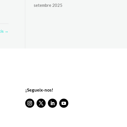
setembre 2025
tis
→
¡Segueix-nos!