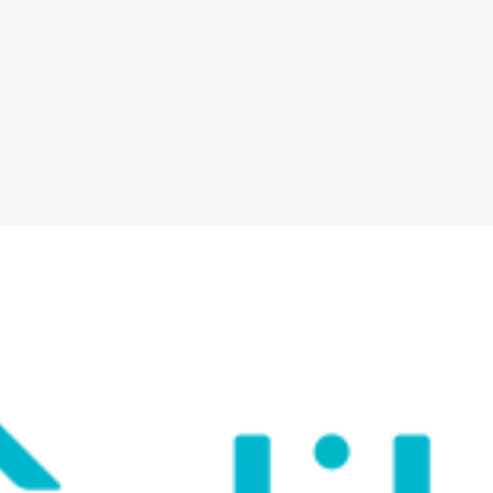
The White Rabbit
Àrees
Projec