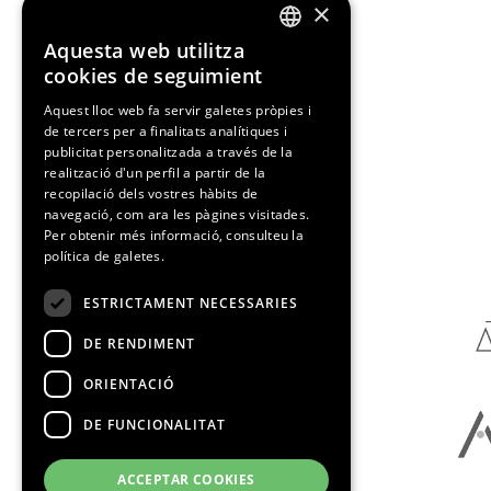
×
Aquesta web utilitza
ENGLISH
cookies de seguimient
SPANISH
Aquest lloc web fa servir galetes pròpies i
de tercers per a finalitats analítiques i
CATALAN
publicitat personalitzada a través de la
realització d'un perfil a partir de la
recopilació dels vostres hàbits de
navegació, com ara les pàgines visitades.
Media Partners
Per obtenir més informació, consulteu la
política de galetes.
ESTRICTAMENT NECESSARIES
DE RENDIMENT
ORIENTACIÓ
DE FUNCIONALITAT
ACCEPTAR COOKIES