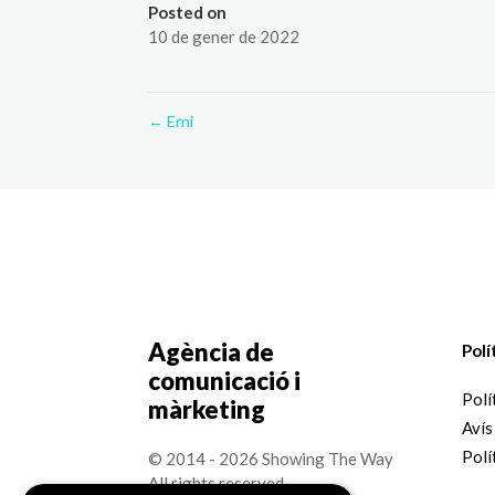
Posted on
10 de gener de 2022
←
Erni
Agència de
Polí
comunicació i
Polí
màrketing
Avís
Polí
© 2014 - 2026 Showing The Way
All rights reserved.