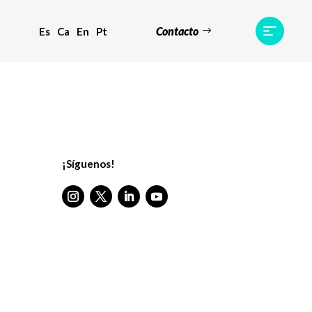
Contacto
Es
Ca
En
Pt
s
Equipo
TWR World
Contacto
¡Síguenos!