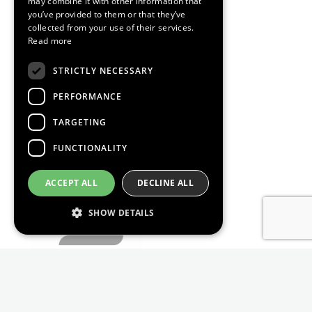
may combine it with other information that
you’ve provided to them or that they’ve
collected from your use of their services.
Read more
STRICTLY NECESSARY
PERFORMANCE
TARGETING
FUNCTIONALITY
ACCEPT ALL
DECLINE ALL
SHOW DETAILS
Strictly necessary
Performance
Targeting
Functionality
Strictly necessary cookies allow core website