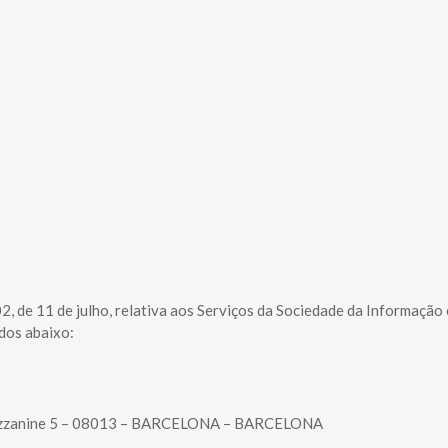
The White Rabbit
Áreas
Projetos
2, de 11 de julho, relativa aos Serviços da Sociedade da Informação
dos abaixo:
, Mezzanine 5 – 08013 – BARCELONA – BARCELONA