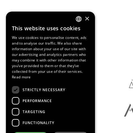
×
This website uses cookies
ENGLISH
We use cookies to personalise content, ads
SPANISH
and to analyse our traffic. We also share
information about your use of our site with
CATALAN
our advertising and analytics partners who
Media Partners
may combine it with other information that
you’ve provided to them or that they’ve
collected from your use of their services.
Read more
STRICTLY NECESSARY
PERFORMANCE
TARGETING
FUNCTIONALITY