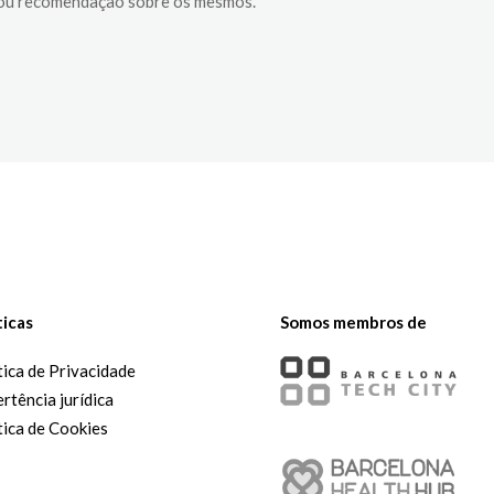
 ou recomendação sobre os mesmos.
ticas
Somos membros de
tica de Privacidade
rtência jurídica
tica de Cookies