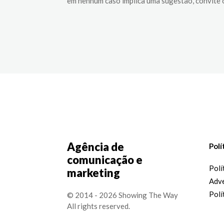
em nenhum caso implica uma sugestão, convite
Agência de
Polí
comunicação e
Polí
marketing
Adve
Polí
© 2014 - 2026 Showing The Way
All rights reserved.