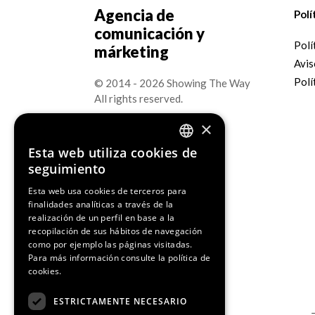
Agencia de
Polí
comunicación y
Polí
márketing
Avis
Polí
© 2014 - 2026 Showing The Way
All rights reserved.
×
Esta web utiliza cookies de
ENGLISH
seguimiento
SPANISH
Esta web usa cookies de terceros para
finalidades analíticas a través de la
CATALAN
realización de un perfil en base a la
recopilación de sus hábitos de navegación
como por ejemplo las páginas visitadas.
Media Partners
Para más información consulte la
política de
cookies.
ESTRICTAMENTE NECESARIO