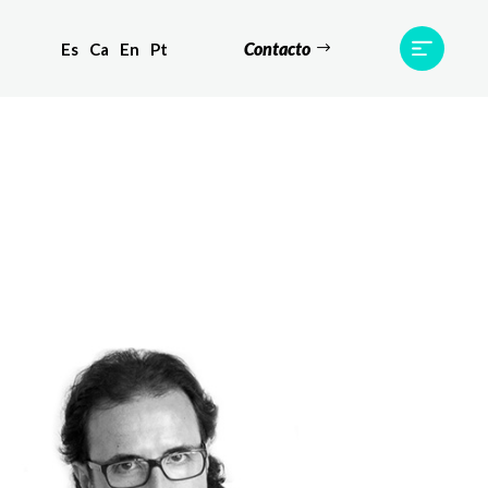
Contacto
Es
Ca
En
Pt
s
Equipo
TWR World
Contacto