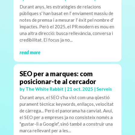
Durant anys, les estratègies de relacions
públiques s' han basat en l' enviament massiu de
notes de premsa i a mesurar l' èxit pel nombre d'
impactes. Però el 2025, el PR modern es mou en
una altra direcció: busca rellevància, conversa i
credibilitat. El focus ja no...
read more
SEO per a marques: com
posicionar-te al cercador
by
The White Rabbit
|
21 oct. 2025
|
Serveis
Durant anys, el SEO s'ha vist com una qüestió
purament tècnica: keywords, enllaços, velocitat
de càrrega... Però el panorama ha canviat. Avui,
el SEO per a empreses ja no consisteix només a
"gustar-li a Google", sinó també a construir una
marca rellevant per a les...