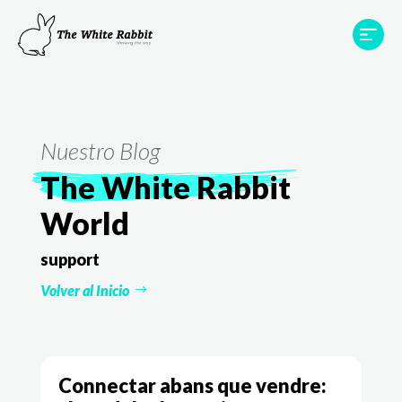
Àrees
Projectes
Testimonis
Equip
Contacte
Nuestro Blog
The White Rabbit
World
support
Volver al Inicio
Connectar abans que vendre: