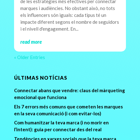
de les estratègies més efectives per connectar
marques i audiències. No obstant això, no tots
els influencers són iguals: cada tipus té un
impacte diferent segons el nombre de seguidors
i el nivell d'engagement. En...
read more
« Older Entries
ÚLTIMAS NOTÍCIAS
Connectar abans que vendre: claus del màrqueting
emocional que funciona
Els 7 errors més comuns que cometen les marques
en la seva comunicació (i com evitar-los)
Com humanitzar la teva marca (i no morir en
l’intent): guia per connectar des del real
Tendències en xarxes socials que la teva marca