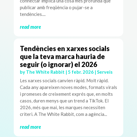
connectar implica una cosa més profunda que
publicar amb freqüència o pujar-se a
tendències....
read more
Tendències en xarxes socials
que la teva marca hauria de
seguir (o ignorar) el 2026
by
The White Rabbit
|
5 febr. 2026
|
Serveis
Les xarxes socials canvien ràpid. Molt ràpid.
Cada any apareixen noves modes, formats virals
i promeses de creixement exprés que, en molts
casos, duren menys que un trend a TikTok. El
2026, més que mai, les marques necessiten
criteri. A The White Rabbit, com a agència...
read more