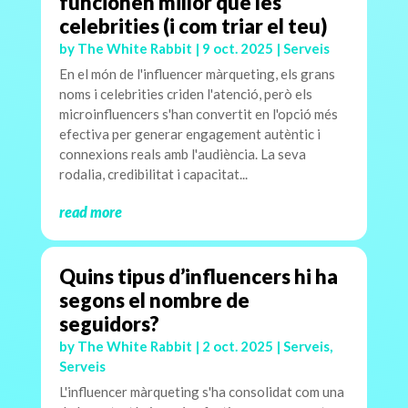
funcionen millor que les
celebrities (i com triar el teu)
by
The White Rabbit
|
9 oct. 2025
|
Serveis
En el món de l'influencer màrqueting, els grans
noms i celebrities criden l'atenció, però els
microinfluencers s'han convertit en l'opció més
efectiva per generar engagement autèntic i
connexions reals amb l'audiència. La seva
rodalia, credibilitat i capacitat...
read more
Quins tipus d’influencers hi ha
segons el nombre de
seguidors?
by
The White Rabbit
|
2 oct. 2025
|
Serveis
,
Serveis
L'influencer màrqueting s'ha consolidat com una